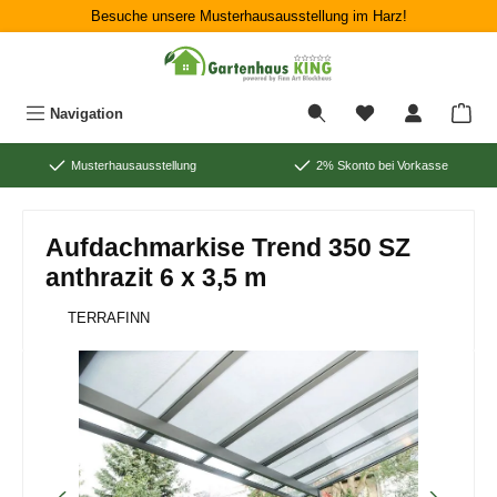
Besuche unsere Musterhausausstellung im Harz!
Zum Hauptinhalt springen
War
Navigation
Musterhausausstellung
2% Skonto bei Vorkasse
Aufdachmarkise Trend 350 SZ
anthrazit 6 x 3,5 m
TERRAFINN
Bildergalerie überspringen