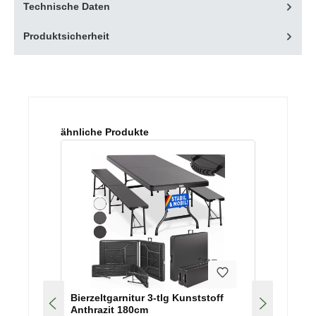
Technische Daten
Produktsicherheit
Produktgalerie überspringen
ähnliche Produkte
Bierzeltgarnitur 3-tlg Kunststoff
Anthrazit 180cm