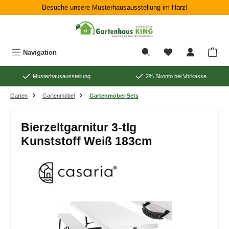
Besuche unsere Musterhausausstellung im Harz!
Zum Hauptinhalt springen
War
Navigation
Musterhausausstellung
2% Skonto bei Vorkasse
Garten
Gartenmöbel
Gartenmöbel-Sets
Bierzeltgarnitur 3-tlg
Kunststoff Weiß 183cm
Bildergalerie überspringen