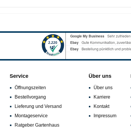
nd Stecktüllemit Gewebeeinlage15 bar BetriebsdruckTechnisc
4"Wandstärke: 3 mmMaterial: Kunststoff; kupferbeschichteter 
Service
Über uns
Öffnungszeiten
Über uns
Bestellvorgang
Karriere
Lieferung und Versand
Kontakt
Montageservice
Impressum
Ratgeber Gartenhaus