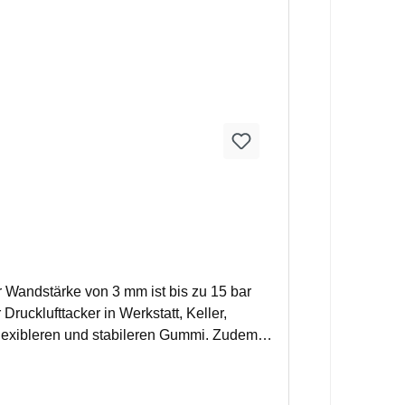
 Wandstärke von 3 mm ist bis zu 15 bar
rucklufttacker in Werkstatt, Keller,
flexibleren und stabileren Gummi. Zudem
e verlängerte Lebensdauer verleiht.Der
gigen Geräte und Maschinen nutzbar
er Druckschlauch mit 20 m LängeWandstärke: