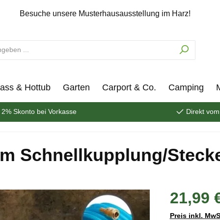
Besuche unsere Musterhausausstellung im Harz!
ass & Hottub
Garten
Carport & Co.
Camping
2% Skonto bei Vorkasse
Direkt vom
5m Schnellkupplung/Steck
21,99 
Preis inkl. MwS