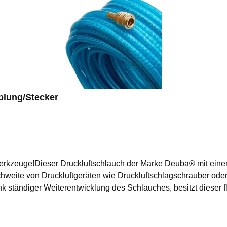
plung/Stecker
werkzeuge!Dieser Druckluftschlauch der Marke Deuba® mit einer
hweite von Druckluftgeräten wie Druckluftschlagschrauber oder D
k ständiger Weiterentwicklung des Schlauches, besitzt dieser 
beeinlage, welche dem Schlauch zusätzliche Stabilität und ein
ßige Schnellkupplung inkl. Schlauchtülle, welche für alle gän
Bereich, Garten, Heimbereich Produktvorteile:komplett montiert