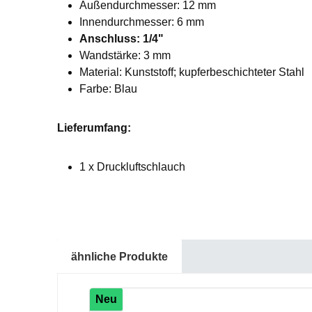
Außendurchmesser: 12 mm
Innendurchmesser: 6 mm
Anschluss: 1/4"
Wandstärke: 3 mm
Material: Kunststoff; kupferbeschichteter Stahl
Farbe: Blau
Lieferumfang:
1 x Druckluftschlauch
ähnliche Produkte
Produktgalerie überspringen
Neu