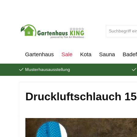
um Hauptinhalt springen
Zur Suche springen
Gartenhaus
Sale
Kota
Sauna
Badef
Musterhausausstellung
Druckluftschlauch 1
Bildergalerie überspringen