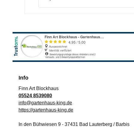
3 mmflexibler Gummi - Schnellkupplung u
12 mmInnendurchmesser: 6 mmAnschluss: 1/
Druckluftschlauch
Info
Finn Art Blockhaus
05524 8539080
info@gartenhaus-king.de
https://gartenhaus-king.de
In den Bühwiesen 9
-
37431
Bad Lauterberg / Barbis