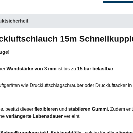
ktsicherheit
ckluftschlauch 15m Schnellkuppl
euge!
ner
Wandstärke von 3 mm
ist bis zu
15 bar belastbar
.
tgeräten wie Druckluftschlagschrauber oder Drucklufttacker in 
, besitzt dieser
flexibleren
und
stabileren Gummi
. Zudem ent
ine
verlängerte Lebensdauer
verleiht.
e
Schnellkupplung inkl. Schlauchtülle
, welche für
alle gängig