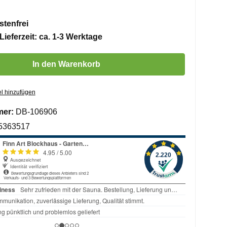
tenfrei
Lieferzeit: ca. 1-3 Werktage
 Gib den gewünschten Wert ein oder benutze die Schaltflächen um die 
In den Warenkorb
l hinzufügen
mer:
DB-106906
5363517