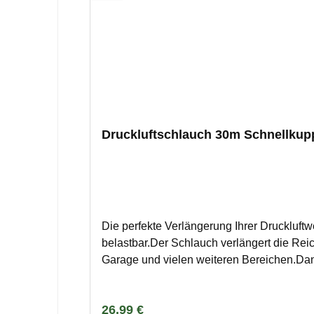
Druckluftschlauch 30m Schnellkup
Die perfekte Verlängerung Ihrer Druckluft
belastbar.Der Schlauch verlängert die Reic
Garage und vielen weiteren Bereichen.Dan
enthält der Kompressorschlauch eine Gewe
Luftschlauch verfügt über eine standardmä
Regulärer Preis:
26,99 €
ist.Vielseitig einsetzbar: Werkstatt, KFZ-