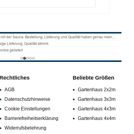
he Daten:Länge: 30 mAußendurchmesser:
StahlFarbe: BlauLieferumfang: 1 x
Rechtliches
Beliebte Größen
AGB
Gartenhaus 2x2m
Datenschutzhinweise
Gartenhaus 3x3m
Cookie Einstellungen
Gartenhaus 4x3m
Barrierefreiheitserklärung
Gartenhaus 4x4m
Widerrufsbelehrung