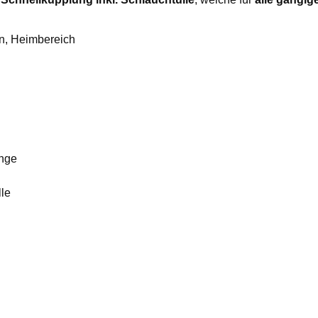
en, Heimbereich
änge
lle