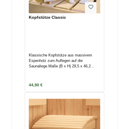
Kopfstütze Classic
Klassische Kopfstütze aus massivem
Espenholz zum Auflegen auf die
Saunaliege.Maße (B x H) 29,5 x 46,2
cmBestelltes Zubehör wird immer separat
unmittelbar nach Bestellung/
Zahlungseingang an die hinterlegte
Regulärer Preis:
44,90 €
Adresse mittels Spedition/ Paketdienst
versendet. Nichtannahme oder
Terminverschiebungen können
Lagerkosten nach sich ziehen. Deswegen
geben Sie uns Bescheid, wenn das
Zubehör nicht unmittelbar versendet
werden kann, um Kosten zu vermeiden.