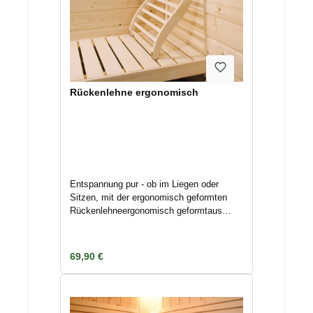
Rückenlehne ergonomisch
Entspannung pur - ob im Liegen oder
Sitzen, mit der ergonomisch geformten
Rückenlehneergonomisch geformtaus
Pappelholzinklusive rutschfester Stopper
an den Endenmit rutschhemmenden
Stoppern (oben+unten)Maße (B x H x T)
Regulärer Preis:
69,90 €
40 x 52 x 7 cm)Bestelltes Zubehör wird
immer separat unmittelbar nach
Bestellung/ Zahlungseingang an die
hinterlegte Adresse mittels Spedition/