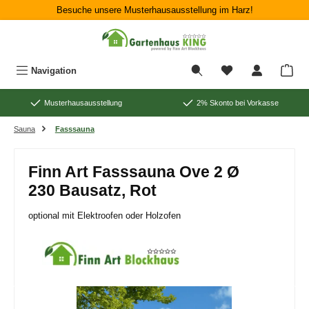
Besuche unsere Musterhausausstellung im Harz!
Zum Hauptinhalt springen
War
Navigation
Musterhausausstellung
2% Skonto bei Vorkasse
Sauna
Fasssauna
Finn Art Fasssauna Ove 2 Ø
230 Bausatz, Rot
optional mit Elektroofen oder Holzofen
Bildergalerie überspringen