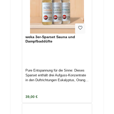
werden kann, um Kosten zu vermeiden.
weka 3er-Sparset Sauna und
Dampfbaddüfte
Pure Entspannung für die Sinne: Dieses
Sparset enthält drei Aufguss-Konzentrate
in den Duftrichtungen Eukalyptus, Orange
und Alpenkräuter. Die hochwertigen
Konzentrate sind sowohl für Saunen als
auch für Dampfbäder geeignet und helfen
Regulärer Preis:
39,00 €
Ihnen dabei, noch besser abzuschalten
und zu entspannen. Die Duftnoten à 250
ml reichen für je etwa 20
Anwendungen.Bestelltes Zubehör wird