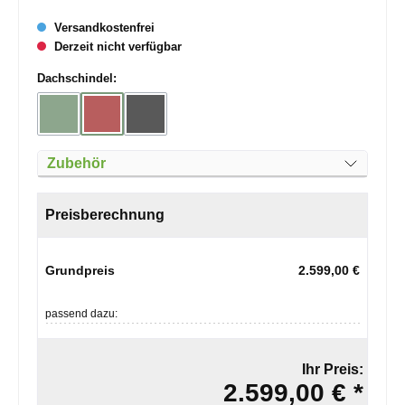
Versandkostenfrei
Derzeit nicht verfügbar
auswählen
Dachschindel:
Grün
Rot
Schwarz
(Diese Option ist zurzeit nicht verfügbar.)
(Diese Option ist zurzeit nicht verfügbar.)
(Diese Option ist zurzeit nicht verfügbar.)
Zubehör
Preisberechnung
Grundpreis
2.599,00 €
passend dazu:
Ihr Preis:
2.599,00 € *