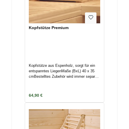
Kopfstütze Premium
Kopfstütze aus Espenholz, sorgt für ein
entspanntes LiegenMaße (BxL) 40 x 35
cmBestelltes Zubehör wird immer separat
unmittelbar nach Bestellung/
Zahlungseingang an die hinterlegte
Adresse mittels Spedition/ Paketdienst
Regulärer Preis:
64,90 €
versendet. Nichtannahme oder
Terminverschiebungen können
Lagerkosten nach sich ziehen. Deswegen
geben Sie uns Bescheid, wenn das
Zubehör nicht unmittelbar versendet
werden kann, um Kosten zu vermeiden.