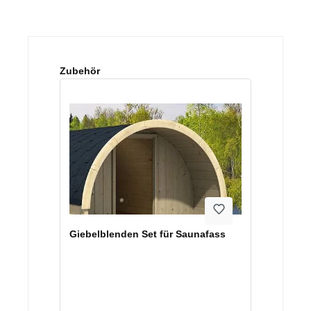
Produktgalerie überspringen
Zubehör
Giebelblenden Set für Saunafass