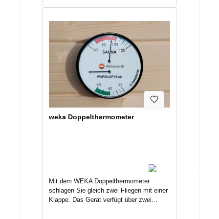
Somit haben Sie Handtuch & Co. stets
griffbereit.Bestelltes Zubehör wird immer
separat unmittelbar nach Bestellung/
Zahlungseingang an die hinterlegte
Adresse mittels Spedition/ Paketdienst
versendet. Nichtannahme oder
Terminverschiebungen können
Lagerkosten nach sich ziehen. Deswegen
geben Sie uns Bescheid, wenn das
Zubehör nicht unmittelbar versendet
werden kann, um Kosten zu vermeiden.
weka Doppelthermometer
Mit dem WEKA Doppelthermometer
schlagen Sie gleich zwei Fliegen mit einer
Klappe. Das Gerät verfügt über zwei
Messbereiche: die Temperatur für das
klassische Saunieren sowie die