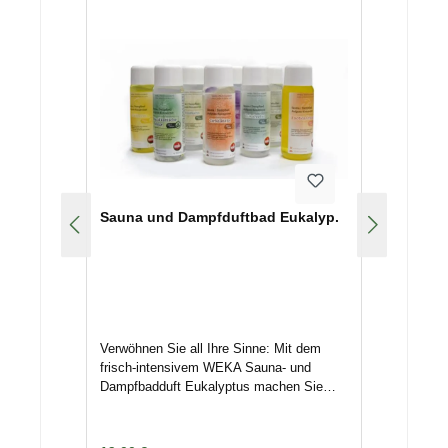
pflanzlichen Öle verbrennen.sehr sparsam
im Verbrauch, da
hochkonzentriertempfohlene Dosierung
Sauna: 5–10 ml je Liter
Aufgusswasserempfohlene Dosierung
Dampfbad: 1–3 ml in die
VerdampferschaleKonzentrate
untereinander
mischbarallergenreduziertwenig
Ablagerungen auf den Saunasteinenaus
natürlichen, ätherischen Ölen und
Sauna und Dampfduftbad Eukalyp.
Lösemitteln in Bio-QualitätBestelltes
Zubehör wird immer separat unmittelbar
nach Bestellung/ Zahlungseingang an die
hinterlegte Adresse mittels Spedition/
Paketdienst versendet. Nichtannahme
oder Terminverschiebungen können
Lagerkosten nach sich ziehen. Deswegen
Verwöhnen Sie all Ihre Sinne: Mit dem
geben Sie uns Bescheid, wenn das
frisch-intensivem WEKA Sauna- und
Zubehör nicht unmittelbar versendet
Dampfbadduft Eukalyptus machen Sie
werden kann, um Kosten zu vermeiden.
jeden Saunagang zu einem aufregenden
Wellnesserlebnis, bei dem keiner Ihrer
Sinne zu kurz kommt. Für ein pures