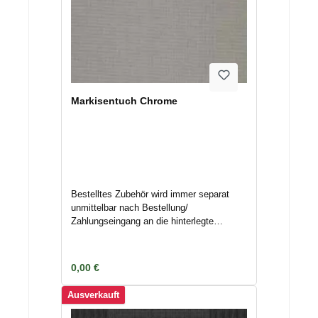
Markisentuch Chrome
Bestelltes Zubehör wird immer separat
unmittelbar nach Bestellung/
Zahlungseingang an die hinterlegte
Adresse mittels Spedition/ Paketdienst
versendet. Nichtannahme oder
Terminverschiebungen können
Regulärer Preis:
0,00 €
Lagerkosten nach sich ziehen. Deswegen
geben Sie uns Bescheid, wenn das
Ausverkauft
Zubehör nicht unmittelbar versendet
werden kann, um Kosten zu vermeiden.