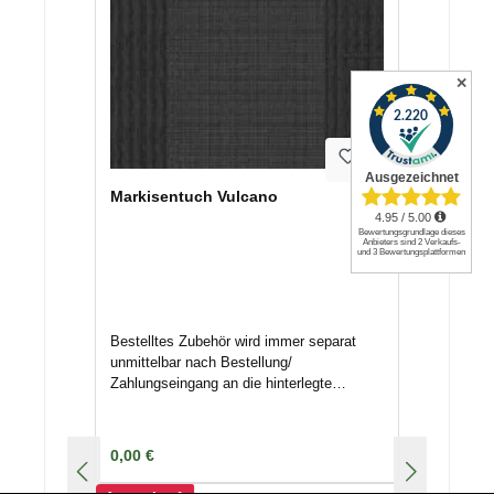
✕
Markisentuch Vulcano
Bestelltes Zubehör wird immer separat
unmittelbar nach Bestellung/
Zahlungseingang an die hinterlegte
Adresse mittels Spedition/ Paketdienst
versendet. Nichtannahme oder
Terminverschiebungen können
Regulärer Preis:
0,00 €
Lagerkosten nach sich ziehen. Deswegen
geben Sie uns Bescheid, wenn das