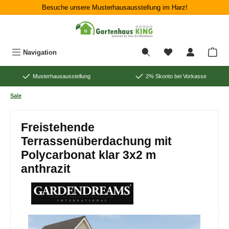
Besuche unsere Musterhausausstellung im Harz!
Zum Hauptinhalt springen
War
Navigation
Musterhausausstellung
2% Skonto bei Vorkasse
Sale
Freistehende
Terrassenüberdachung mit
Polycarbonat klar 3x2 m
anthrazit
Bildergalerie überspringen