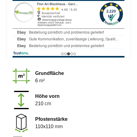
Grundfläche
6
m²
Höhe vorn
210
cm
Pfostenstärke
110x110
mm