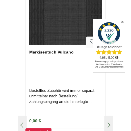
✕
Markisentuch Vulcano
Bestelltes Zubehör wird immer separat
unmittelbar nach Bestellung/
Zahlungseingang an die hinterlegte
Adresse mittels Spedition/ Paketdienst
versendet. Nichtannahme oder
Terminverschiebungen können
Regulärer Preis:
0,00 €
Lagerkosten nach sich ziehen. Deswegen
geben Sie uns Bescheid, wenn das