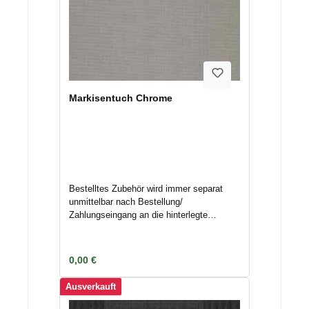
Markisentuch Chrome
Bestelltes Zubehör wird immer separat
unmittelbar nach Bestellung/
Zahlungseingang an die hinterlegte
Adresse mittels Spedition/ Paketdienst
versendet. Nichtannahme oder
Terminverschiebungen können
Regulärer Preis:
0,00 €
Lagerkosten nach sich ziehen. Deswegen
geben Sie uns Bescheid, wenn das
Ausverkauft
Zubehör nicht unmittelbar versendet
werden kann, um Kosten zu vermeiden.