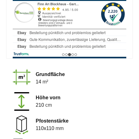
Grundfläche
14
m²
Höhe vorn
210
cm
Pfostenstärke
110x110
mm