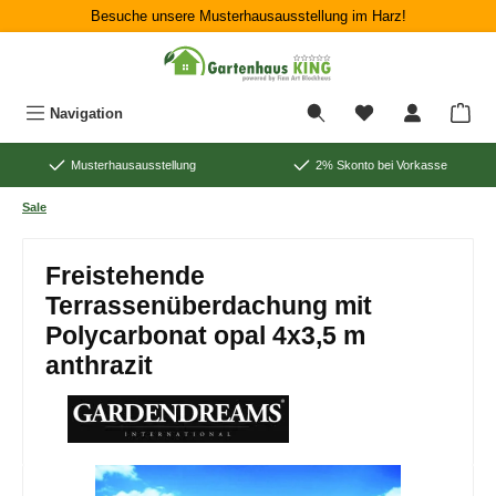
Besuche unsere Musterhausausstellung im Harz!
Zum Hauptinhalt springen
War
Navigation
Musterhausausstellung
2% Skonto bei Vorkasse
Sale
Freistehende
Terrassenüberdachung mit
Polycarbonat opal 4x3,5 m
anthrazit
Bildergalerie überspringen