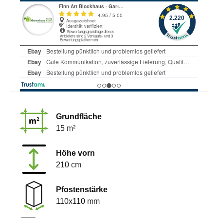
Grundfläche
15
m²
Höhe vorn
210
cm
Pfostenstärke
110x110
mm