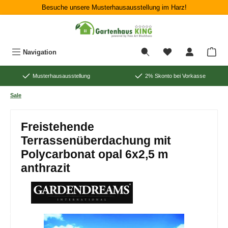
Besuche unsere Musterhausausstellung im Harz!
Zum Hauptinhalt springen
War
Navigation
Musterhausausstellung
2% Skonto bei Vorkasse
Sale
Freistehende
Terrassenüberdachung mit
Polycarbonat opal 6x2,5 m
anthrazit
Bildergalerie überspringen