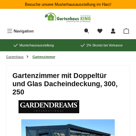
Besuche unsere Musterhausausstellung im Harz!
Zum Hauptinhalt springen
War
Navigation
Musterhausausstellung
2% Skonto bei Vorkasse
Gartenhaus
Gartenzimmer
Gartenzimmer mit Doppeltür
und Glas Dacheindeckung, 300,
250
Bildergalerie überspringen