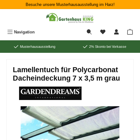
Besuche unsere Musterhausausstellung im Harz!
Zum Hauptinhalt springen
War
Navigation
Musterhausausstellung
2% Skonto bei Vorkasse
Lamellentuch für Polycarbonat
Dacheindeckung 7 x 3,5 m grau
Bildergalerie überspringen