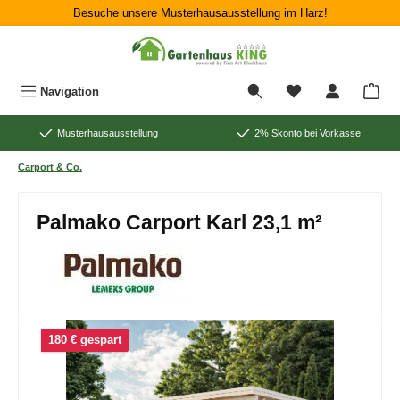
Besuche unsere Musterhausausstellung im Harz!
Zum Hauptinhalt springen
War
Navigation
Musterhausausstellung
2% Skonto bei Vorkasse
Carport & Co.
Palmako Carport Karl 23,1 m²
Bildergalerie überspringen
180 € gespart