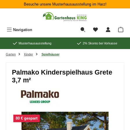
Besuche unsere Musterhausausstellung im Harz!
Zum Hauptinhalt springen
War
Navigation
Musterhausausstellung
2% Skonto bei Vorkasse
Garten
Kinder
Spielhäuser
Palmako Kinderspielhaus Grete
3,7 m²
Bildergalerie überspringen
80 € gespart