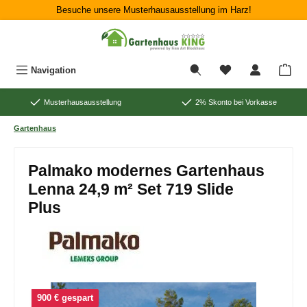
Besuche unsere Musterhausausstellung im Harz!
Zum Hauptinhalt springen
War
Navigation
Musterhausausstellung
2% Skonto bei Vorkasse
Gartenhaus
Palmako modernes Gartenhaus
Lenna 24,9 m² Set 719 Slide
Plus
Bildergalerie überspringen
900 € gespart