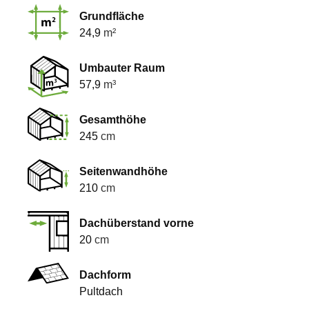
Grundfläche
24,9
m²
Umbauter Raum
57,9
m³
Gesamthöhe
245
cm
Seitenwandhöhe
210
cm
Dachüberstand vorne
20
cm
Dachform
Pultdach