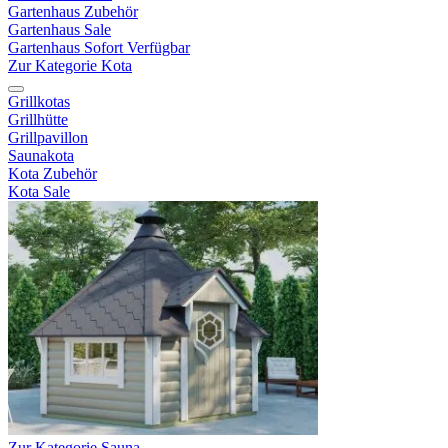
Gartenhaus Zubehör
Gartenhaus Sale
Gartenhaus Sofort Verfügbar
Zur Kategorie Kota
Grillkotas
Grillhütte
Grillpavillon
Saunakota
Kota Zubehör
Kota Sale
Zur Kategorie Sauna