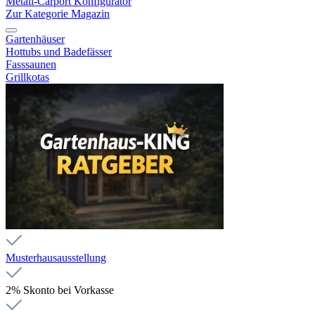
Metall-Carport Konfigurator
Zur Kategorie Magazin
Gartenhäuser
Hottubs und Badefässer
Fasssaunen
Grillkotas
Musterhausausstellung
2% Skonto bei Vorkasse