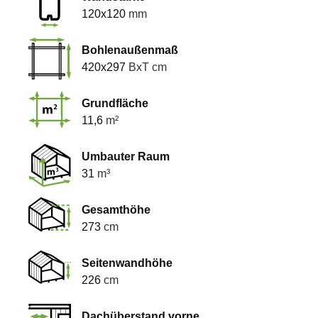
120x120
mm
Bohlenaußenmaß
420x297
BxT cm
Grundfläche
11,6
m²
Umbauter Raum
31
m³
Gesamthöhe
273
cm
Seitenwandhöhe
226
cm
Dachüberstand vorne