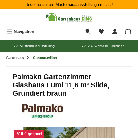
Besuche unsere Musterhausausstellung im Harz!
Zum Hauptinhalt springen
War
Navigation
Musterhausausstellung
2% Skonto bei Vorkasse
Gartenhaus
Gartenpavillon
Palmako Gartenzimmer
Glashaus Lumi 11,6 m² Slide,
Grundiert braun
Bildergalerie überspringen
510 € gespart