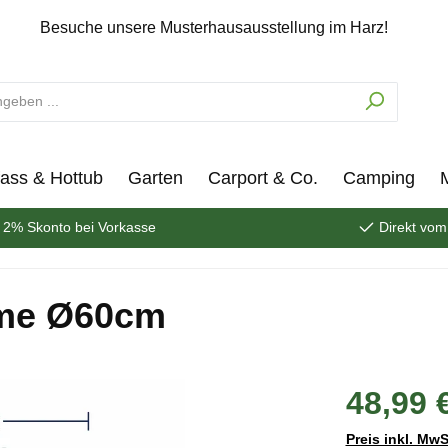
Besuche unsere Musterhausausstellung im Harz!
ass & Hottub
Garten
Carport & Co.
Camping
2% Skonto bei Vorkasse
Direkt vom
eme Ø60cm
48,99 
Preis inkl. MwS