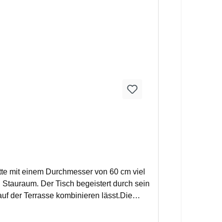
tte mit einem Durchmesser von 60 cm viel
en Stauraum. Der Tisch begeistert durch sein
uf der Terrasse kombinieren lässt.Die
tell aus pulverbeschichtetem Stahl macht
lt jedem Wetter stand, ist leicht zu