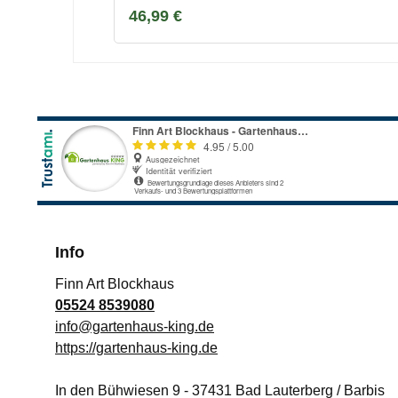
Regulärer Preis:
46,99 €
reinigen.Für optimalen Stand lassen sich h
aufbauen. Produktvorteile:modernes Desig
Aluminiumfüßepulverbeschichtetes Stahlges
Außenbereichwasserabweisendpflegeleicht 
Dicke: 5 mmBelastbarkeit Tischplatte: 80 k
StahlFarbe: SchwarzLieferumfang:1 x Poly
Info
Finn Art Blockhaus
05524 8539080
info@gartenhaus-king.de
https://gartenhaus-king.de
In den Bühwiesen 9
-
37431
Bad Lauterberg / Barbis