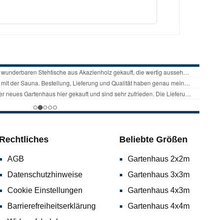
r Tisch lässt sich mit wenigen Handgriffen
tehöhenverstellbare
 und
:Größe (Ø x H): 60 x 74 cmMilchglas
Material Gestell: pulverbeschichteter
Rechtliches
Beliebte Größen
AGB
Gartenhaus 2x2m
Datenschutzhinweise
Gartenhaus 3x3m
Cookie Einstellungen
Gartenhaus 4x3m
Barrierefreiheitserklärung
Gartenhaus 4x4m