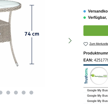
Versandkos
Verfügbar, 
Produkt Anzahl:
Zum Merkzette
Produktnum
EAN:
425177