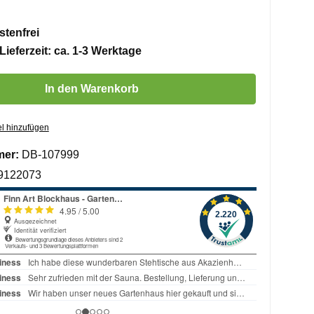
tenfrei
Lieferzeit: ca. 1-3 Werktage
 Gib den gewünschten Wert ein oder benutze die Schaltflächen um die 
In den Warenkorb
l hinzufügen
mer:
DB-107999
9122073