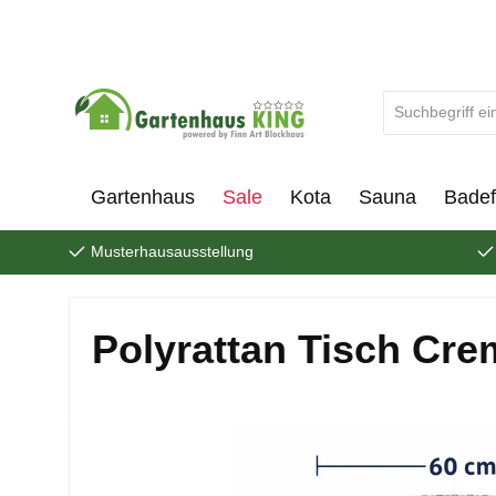
um Hauptinhalt springen
Zur Suche springen
Gartenhaus
Sale
Kota
Sauna
Badef
Musterhausausstellung
Polyrattan Tisch Cr
Bildergalerie überspringen