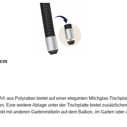
0cm
 aus Polyrattan bietet auf einer eleganten Milchglas-Tischpla
en. Eine weitere Ablage unter der Tischplatte bietet zusätzlich
rfekt mit anderen Gartenmöbeln auf dem Balkon, im Garten oder a
s ist bis zu 80 kg belastbar, die Ablage bis zu 20 kg. Das Ges
Das Geflecht aus wetterfestem, UV-lichtbeständigem Polyrattan hä