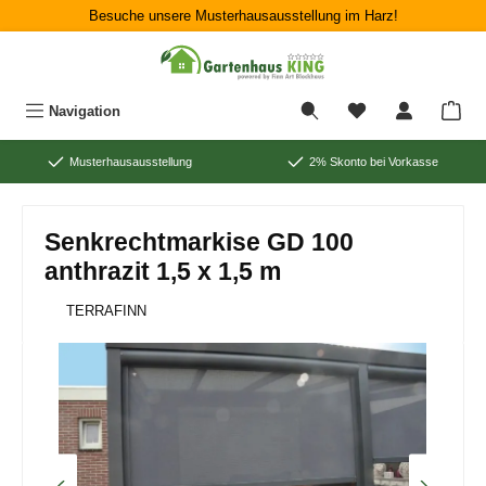
Besuche unsere Musterhausausstellung im Harz!
Zum Hauptinhalt springen
War
Navigation
Musterhausausstellung
2% Skonto bei Vorkasse
Senkrechtmarkise GD 100
anthrazit 1,5 x 1,5 m
TERRAFINN
Bildergalerie überspringen