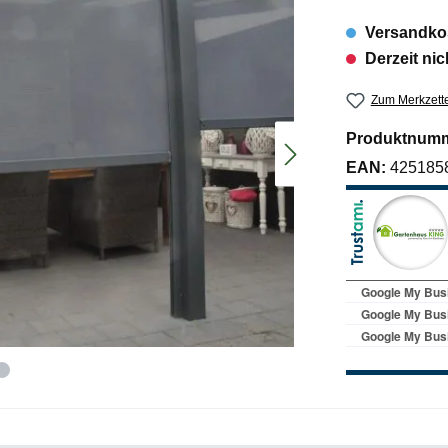
Versandkos
Derzeit nic
Zum Merkzette
Produktnum
EAN:
425185