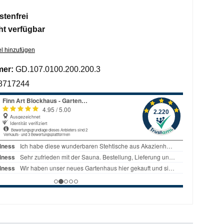
tenfrei
ht verfügbar
l hinzufügen
mer:
GD.107.0100.200.200.3
8717244