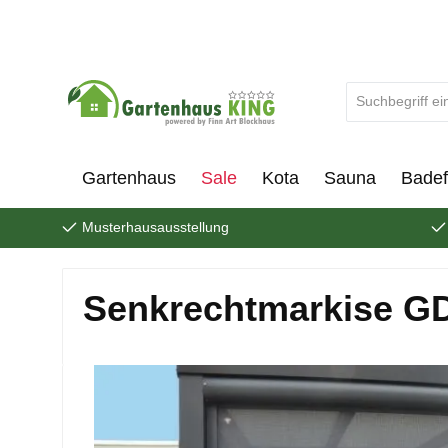
um Hauptinhalt springen
Zur Suche springen
Gartenhaus
Sale
Kota
Sauna
Badef
Musterhausausstellung
Senkrechtmarkise GD 
Bildergalerie überspringen