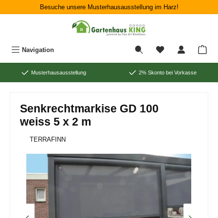
Besuche unsere Musterhausausstellung im Harz!
Zum Hauptinhalt springen
War
Navigation
Musterhausausstellung
2% Skonto bei Vorkasse
Senkrechtmarkise GD 100
weiss 5 x 2 m
TERRAFINN
Bildergalerie überspringen