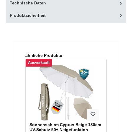
Technische Daten
Produktsicherheit
Produktgalerie überspringen
ähnliche Produkte
Ausverkauft
Sonnenschirm Cyprus Beige 180cm
UV-Schutz 50+ Neigefunktion