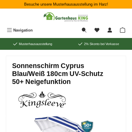
Besuche unsere Musterhausausstellung im Harz!
Zum Hauptinhalt springen
War
Navigation
Musterhausausstellung
2% Skonto bei Vorkasse
Sonnenschirm Cyprus
Blau/Weiß 180cm UV-Schutz
50+ Neigefunktion
Bildergalerie überspringen