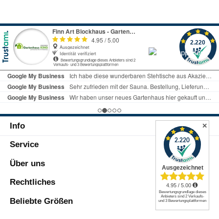
bequem in die Wiese oder in den Sand
HaltebandhöhenverstellbarNeigefunktion
gesteckt werden oder aber auch in einem
(30 Grad)angespitzter Mast zum in den
normalen Sonnenschirmständer gestellt
Boden stecken2-teiliger Mast zum
werden. Die Schirmbespannung besteht
praktischen Transportstabile
aus wasserabweisendem Stoff mit
VerstrebungenTechnische
Sonnenschutz UV50+. So bist du bestens
Daten:Bogenmaß: 200 cmHöhe
vor der Sonne und auch vor einem
zusammengeklappt: 115 cm verstellbare
Sommerregen geschützt. Schirmmast und
Höhe (min.-max.): 120 - 210 cm Material
Schirmstreben sind
Mast/Streben:
aus robustem pulverbeschichtetem Stahl.
pulverbeschichteter StahlMast Ø: 25
Mit einem Halteband lässt sich der Schirm
mmMaterial Bezugstoff: 100 %
vorm Verpacken bequem
PolyesterFarbe: TürkisLieferumfang:1 x
zusammenbinden und leicht in
Sonnenschirm
Info
der mitgelieferten Tragetasche transportier
✕
en. Aufgrund der praktischen
Tragetasche und des geringen Gewichts
Service
von nur knapp über 1 kg eignet sich der
Sonnenschirm optimal für den nächsten
Über uns
Strandbesuch oder das nächste
Picknick.Dein perfekter Begleiter durch
Rechtliches
den
Sommer! Produktvorteile:Sonnenschutz
Beliebte Größen
UV50+wasserabweisender
SchirmbezugSchirmmast und