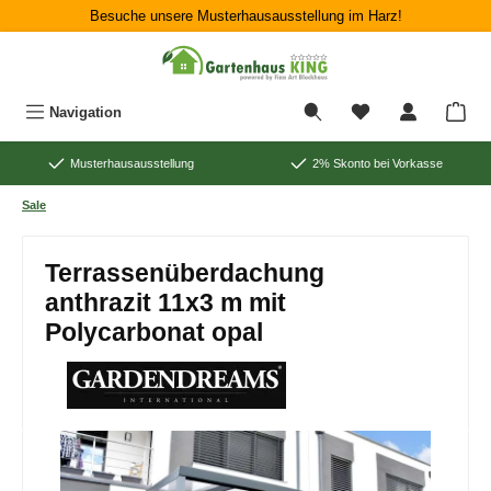
Besuche unsere Musterhausausstellung im Harz!
Zum Hauptinhalt springen
War
Navigation
Musterhausausstellung
2% Skonto bei Vorkasse
Sale
Terrassenüberdachung
anthrazit 11x3 m mit
Polycarbonat opal
Bildergalerie überspringen