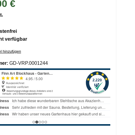
00 €
t.
tenfrei
ht verfügbar
l hinzufügen
mer:
GD-VRP.0001244