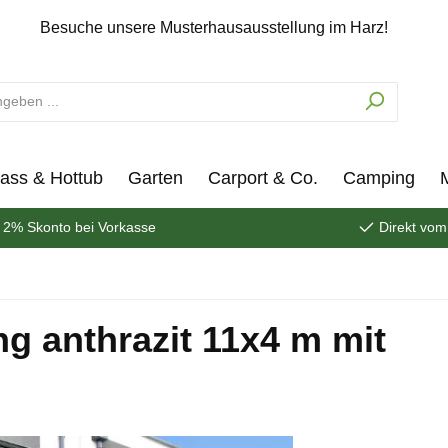
Besuche unsere Musterhausausstellung im Harz!
ass & Hottub
Garten
Carport & Co.
Camping
2% Skonto bei Vorkasse
Direkt vom
g anthrazit 11x4 m mit