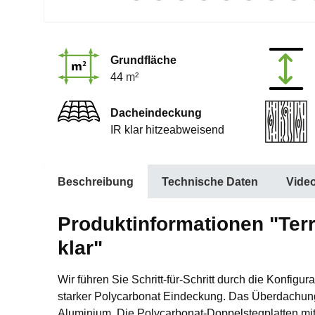
Grundfläche
44
m²
Dacheindeckung
IR klar hitzeabweisend
Beschreibung
Technische Daten
Vide
Produktinformationen "Ter
klar"
Wir führen Sie Schritt-für-Schritt durch die Konfi
starker Polycarbonat Eindeckung. Das Überdachungs
Aluminium. Die Polycarbonat-Doppelstegplatten mit