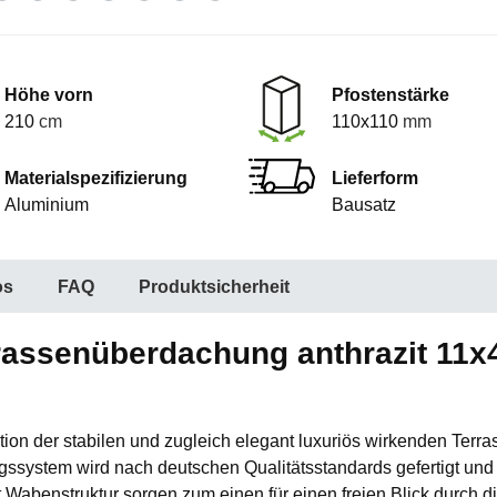
Höhe vorn
Pfostenstärke
210
cm
110x110
mm
Materialspezifizierung
Lieferform
Aluminium
Bausatz
os
FAQ
Produktsicherheit
rassenüberdachung anthrazit 11x4
guration der stabilen und zugleich elegant luxuriös wirkenden 
system wird nach deutschen Qualitätsstandards gefertigt und 
 Wabenstruktur sorgen zum einen für einen freien Blick durch