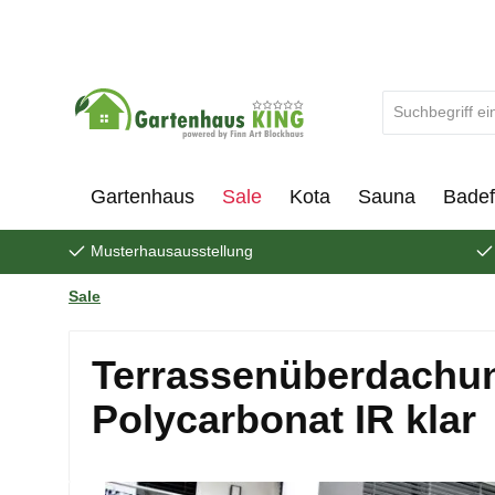
um Hauptinhalt springen
Zur Suche springen
Gartenhaus
Sale
Kota
Sauna
Badef
Musterhausausstellung
Sale
Terrassenüberdachun
Polycarbonat IR klar
Bildergalerie überspringen