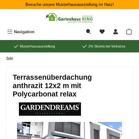
Besuche unsere Musterhausausstellung im Harz!
Zum Hauptinhalt springen
War
Navigation
Musterhausausstellung
2% Skonto bei Vorkasse
Sale
Terrassenüberdachung
anthrazit 12x2 m mit
Polycarbonat relax
Bildergalerie überspringen