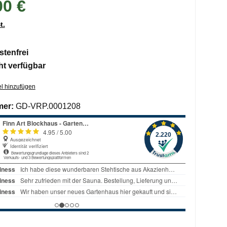
00 €
t.
tenfrei
ht verfügbar
l hinzufügen
mer:
GD-VRP.0001208