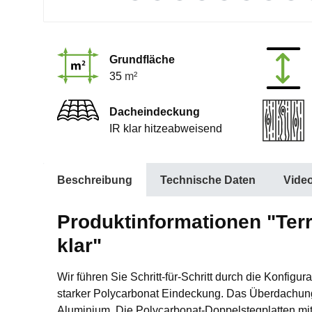
Grundfläche
35
m²
Dacheindeckung
IR klar hitzeabweisend
Beschreibung
Technische Daten
Vide
Produktinformationen "Ter
klar"
Wir führen Sie Schritt-für-Schritt durch die Konfi
starker Polycarbonat Eindeckung. Das Überdachungs
Aluminium. Die Polycarbonat-Doppelstegplatten mit