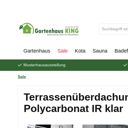
um Hauptinhalt springen
Zur Suche springen
Gartenhaus
Sale
Kota
Sauna
Badef
Musterhausausstellung
Sale
Terrassenüberdachung
Polycarbonat IR klar
Bildergalerie überspringen