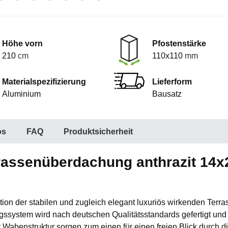
Höhe vorn
Pfostenstärke
210
cm
110x110
mm
Materialspezifizierung
Lieferform
Aluminium
Bausatz
os
FAQ
Produktsicherheit
rassenüberdachung anthrazit 14x2
guration der stabilen und zugleich elegant luxuriös wirkenden 
system wird nach deutschen Qualitätsstandards gefertigt und 
 Wabenstruktur sorgen zum einen für einen freien Blick durch