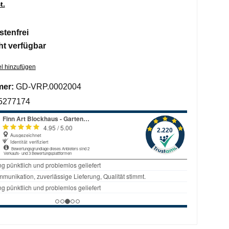
t.
tenfrei
ht verfügbar
l hinzufügen
mer:
GD-VRP.0002004
5277174