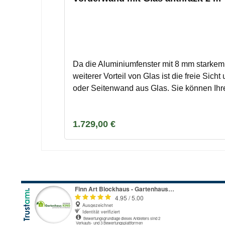
Da die Aluminiumfenster mit 8 mm starkem 
weiterer Vorteil von Glas ist die freie Sich
oder Seitenwand aus Glas. Sie können Ihr
zusätzlich mit Dreh-Kipp-Fenstern oder T
Systems lassen sich diese Wände leicht 
Regulärer Preis:
1.729,00 €
separat unmittelbar nach Bestellung/ Zahl
Terminverschiebungen können Lagerkosten
werden kann, um Kosten zu vermeiden.