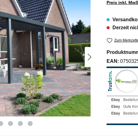
Preis inkl. MwS
Versandkos
Derzeit nic
Zum Merkzette
Produktnum
EAN:
075032