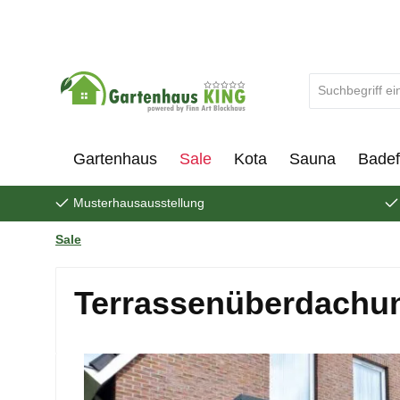
um Hauptinhalt springen
Zur Suche springen
Gartenhaus
Sale
Kota
Sauna
Badef
Musterhausausstellung
Sale
Terrassenüberdachun
Bildergalerie überspringen