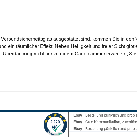
Verbundsicherheitsglas ausgestattet sind, kommen Sie in den V
t und ein räumlicher Effekt. Neben Helligkeit und freier Sicht gibt
e Überdachung nicht nur zu einem Gartenzimmer erweitern, Si
üren ausstatten und somit ganz nach Ihren Bedürfnissen ergä
in Neue aber auch bestehende Gardendreams Überdachungen ei
ungseingang an die hinterlegte Adresse mittels Spedition/ Pake
 nach sich ziehen. Deswegen geben Sie uns Bescheid, wenn da