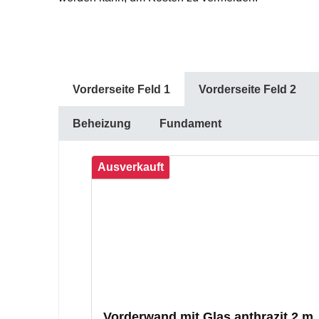
Vorderseite Feld 1
Vorderseite Feld 2
Beheizung
Fundament
Produktgalerie überspringen
Ausverkauft
Vorderwand mit Glas anthrazit 2 m