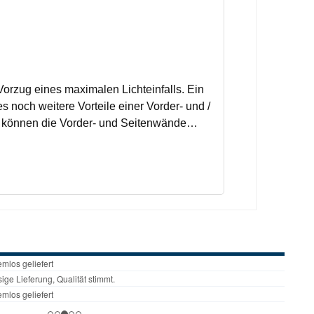
orzug eines maximalen Lichteinfalls. Ein
 es noch weitere Vorteile einer Vorder- und /
e können die Vorder- und Seitenwände
nzen! NEU! Dank des Gardendreams-
nbauen.Bestelltes Zubehör wird immer
tdienst versendet. Nichtannahme oder
s Zubehör nicht unmittelbar versendet