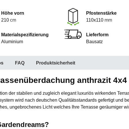
Höhe vorn
Pfostenstärke
210
cm
110x110
mm
Materialspezifizierung
Lieferform
Aluminium
Bausatz
os
FAQ
Produktsicherheit
rassenüberdachung anthrazit 4x4
guration der stabilen und zugleich elegant luxuriös wirkenden 
stem wird nach deutschen Qualitätsstandards gefertigt und be
hes, ungebrochenes Licht welches Ihre Terrasse geräumiger wir
 Gardendreams?