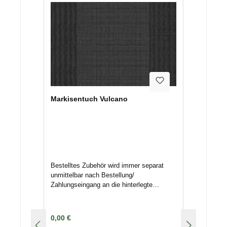
werden kann, um Kosten zu vermeiden.
Markisentuch Vulcano
Bestelltes Zubehör wird immer separat
unmittelbar nach Bestellung/
Zahlungseingang an die hinterlegte
Adresse mittels Spedition/ Paketdienst
versendet. Nichtannahme oder
Terminverschiebungen können
Regulärer Preis:
0,00 €
Lagerkosten nach sich ziehen. Deswegen