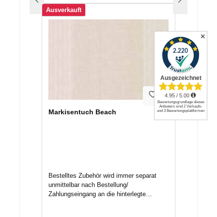
geben Sie uns Bescheid, wenn das
Ausverkauft
Zubehör nicht unmittelbar versendet
werden kann, um Kosten zu vermeiden.
✕
Markisentuch Beach
Bestelltes Zubehör wird immer separat
unmittelbar nach Bestellung/
Zahlungseingang an die hinterlegte
Adresse mittels Spedition/ Paketdienst
versendet. Nichtannahme oder