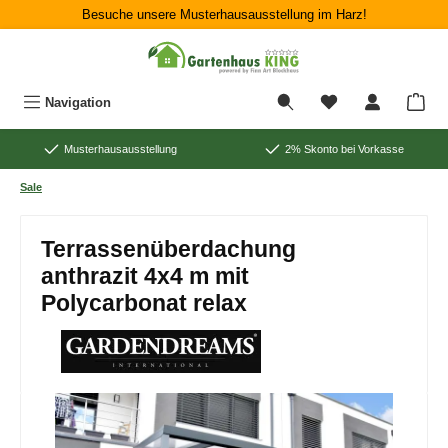
Besuche unsere Musterhausausstellung im Harz!
Zum Hauptinhalt springen
War
Navigation
Musterhausausstellung
2% Skonto bei Vorkasse
Sale
Terrassenüberdachung
anthrazit 4x4 m mit
Polycarbonat relax
Bildergalerie überspringen