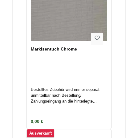
Markisentuch Chrome
Bestelltes Zubehör wird immer separat
unmittelbar nach Bestellung/
Zahlungseingang an die hinterlegte
Adresse mittels Spedition/ Paketdienst
versendet. Nichtannahme oder
Terminverschiebungen können
Regulärer Preis:
0,00 €
Lagerkosten nach sich ziehen. Deswegen
geben Sie uns Bescheid, wenn das
Ausverkauft
Zubehör nicht unmittelbar versendet