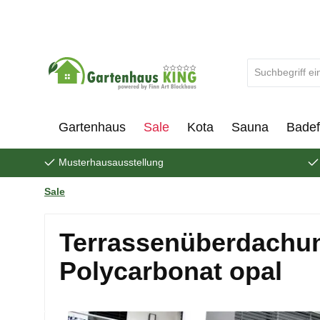
um Hauptinhalt springen
Zur Suche springen
Gartenhaus
Sale
Kota
Sauna
Badef
Musterhausausstellung
Sale
Terrassenüberdachun
Polycarbonat opal
Bildergalerie überspringen