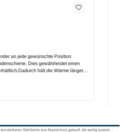
nder an jede gewünschte Position
Bodenschiene. Dies gewährleistet einen
hältlich.Dadurch hält die Wärme länger
r Glasscheiben eine angenehme dauerhafte
 Pfostenprofilen-, Ober- und
 Mitnehmer und ist nicht
hinterlegte Adresse mittels Spedition/
. Deswegen geben Sie uns Bescheid,