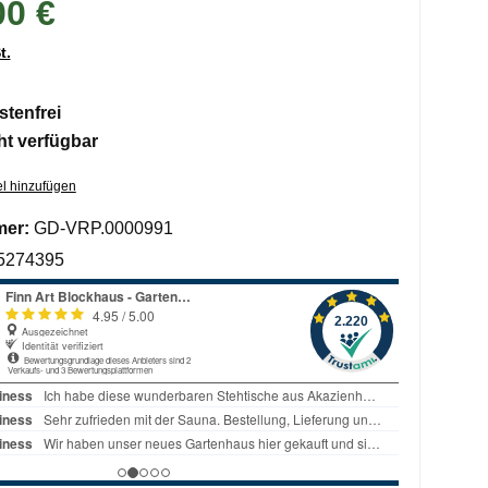
00 €
t.
tenfrei
ht verfügbar
l hinzufügen
mer:
GD-VRP.0000991
5274395