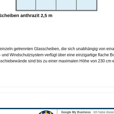
heiben anthrazit 2,5 m
inzeln getrennten Glasscheiben, die sich unabhängig von eina
r- und Windschutzsystem verfügt über eine einzigartige flache 
sschiebewände sind bis zu einer maximalen Höhe von 230 cm er
mfort. Neben diesem Effekt hat man durch die Überlappung de
ystem mit 8 mm Sicherheitsglas (ESG) besteht aus 4 Paneelen,
handgriffen. Hinweis: Dieses Glasschiebewandsystem hat keine
r separat unmittelbar nach Bestellung/ Zahlungseingang an die 
r Terminverschiebungen können Lagerkosten nach sich ziehen
ndet werden kann, um Kosten zu vermeiden.