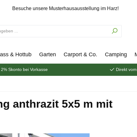
Besuche unsere Musterhausausstellung im Harz!
ass & Hottub
Garten
Carport & Co.
Camping
2% Skonto bei Vorkasse
Direkt vom
g anthrazit 5x5 m mit