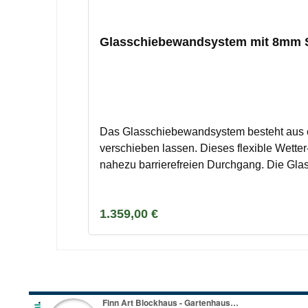
Glasschiebewandsystem mit 8mm Sc
Das Glasschiebewandsystem besteht aus e
verschieben lassen. Dieses flexible Wette
nahezu barrierefreien Durchgang. Die Gla
unter der Überdachung und erhöht den Ko
Belüftung.Das komplette Glasschiebewands
Regulärer Preis:
1.359,00 €
Unterschiene aus Aluminium und Edelstahl
abschließbar.Bestelltes Zubehör wird imme
Paketdienst versendet. Nichtannahme ode
wenn das Zubehör nicht unmittelbar verse