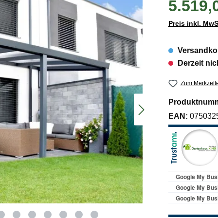
5.519,
Preis inkl. MwS
Versandkos
Derzeit nic
Zum Merkzette
Produktnum
EAN:
075032