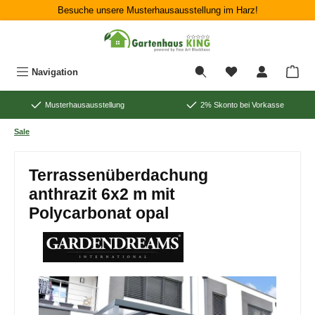
Besuche unsere Musterhausausstellung im Harz!
Zum Hauptinhalt springen
War
Navigation
Musterhausausstellung
2% Skonto bei Vorkasse
Sale
Terrassenüberdachung
anthrazit 6x2 m mit
Polycarbonat opal
Bildergalerie überspringen