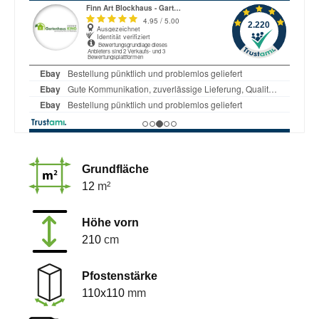
Grundfläche
12
m²
Höhe vorn
210
cm
Pfostenstärke
110x110
mm