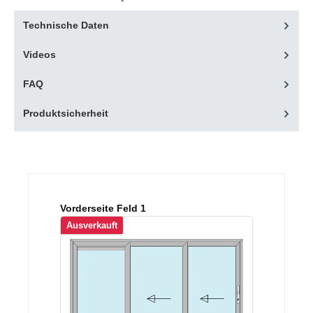
Technische Daten
Videos
FAQ
Produktsicherheit
Produktgalerie überspringen
Vorderseite Feld 1
Ausverkauft