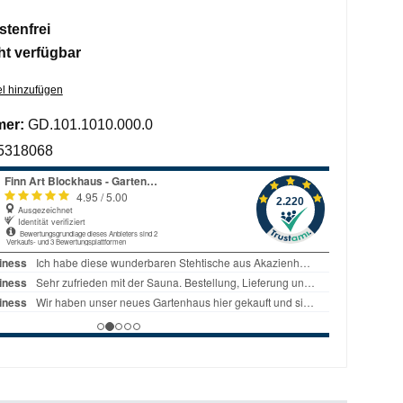
tenfrei
ht verfügbar
l hinzufügen
mer:
GD.101.1010.000.0
5318068