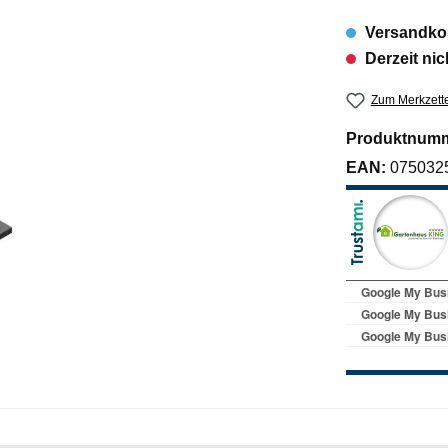
Versandkos
Derzeit nic
Zum Merkzette
Produktnum
EAN:
075032