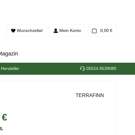
Warenkorb e
Wunschzettel
Mein Konto
0,00 €
Magazin
 Hersteller
05524 8539080
TERRAFINN
 €
t.