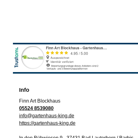
Info
Finn Art Blockhaus
05524 8539080
info@gartenhaus-king.de
https://gartenhaus-king.de
In den Bühwiesen 9
-
37431
Bad Lauterberg / Barbis