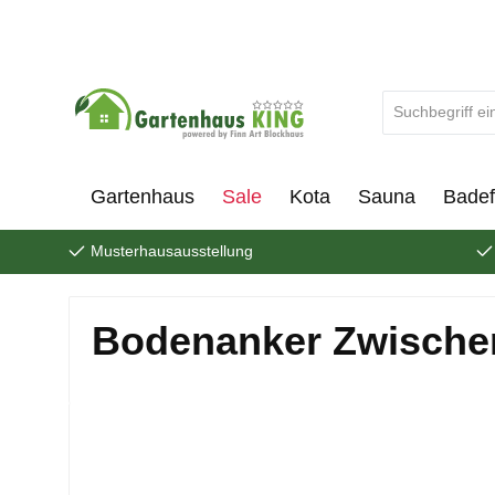
um Hauptinhalt springen
Zur Suche springen
Gartenhaus
Sale
Kota
Sauna
Badef
Musterhausausstellung
Bodenanker Zwische
Bildergalerie überspringen