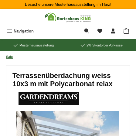
Besuche unsere Musterhausausstellung im Harz!
Zum Hauptinhalt springen
War
Navigation
Musterhausausstellung
2% Skonto bei Vorkasse
Sale
Terrassenüberdachung weiss
10x3 m mit Polycarbonat relax
Bildergalerie überspringen