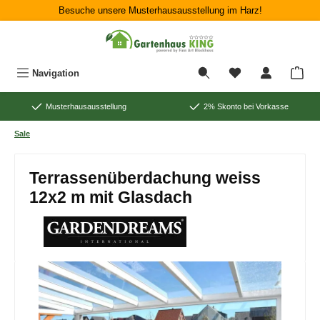
Besuche unsere Musterhausausstellung im Harz!
Zum Hauptinhalt springen
War
Navigation
Musterhausausstellung
2% Skonto bei Vorkasse
Sale
Terrassenüberdachung weiss
12x2 m mit Glasdach
Bildergalerie überspringen