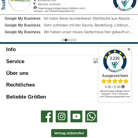
für Ihre Gartenstrukturen zu schaffen. Ihr
elegantes Design fügt sich harmonisch in
jede Gartenlandschaft ein und sorgt für
eine stilvolle Optik.Rasenkantensteine: 14
x Rasenbord grau 5x25x100 cmMaße: 5 x
25 x 100 cmIn ausreichender Menge
enthalten, ermöglichen diese
Rasenkantensteine eine präzise
Info
Abgrenzung zwischen Rasenflächen und
✕
gepflasterten Bereichen. Sie sorgen nicht
Service
nur für eine klare Struktur, sondern
verhindern auch das Überwuchern von
Gras in Ihre Pflasterung.Lieferung:Das
Über uns
Material wird direkt ab Werk mit einer
Spedition frei Bordsteinkante geliefert. So
Rechtliches
erhalten Sie Ihre Bestellung bequem nach
Hause geliefert. Muss mit 40t LKW
Beliebte Größen
befahrbar sein.Wichtiger Hinweis:Bitte
beachten Sie, dass dieses Artikelset keine
Materialien wie Beton oder Kies/Sand
Facebook
Instagram
YouTube
WhatsApp
beinhaltet. Es handelt sich um ein
komplettes Set zur Gestaltung eines
Fundaments für Flächen bis zu 10 qm.
Vertrag widerrufen
Eine Gutschrift nicht benötigter Materialien