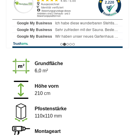
Grundfläche
6,0
m²
Höhe vorn
210
cm
Pfostenstärke
110x110
mm
Montageart