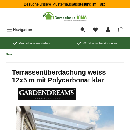
Besuche unsere Musterhausausstellung im Harz!
Zum Hauptinhalt springen
War
Navigation
Musterhausausstellung
2% Skonto bei Vorkasse
Sale
Terrassenüberdachung weiss
12x5 m mit Polycarbonat klar
Bildergalerie überspringen