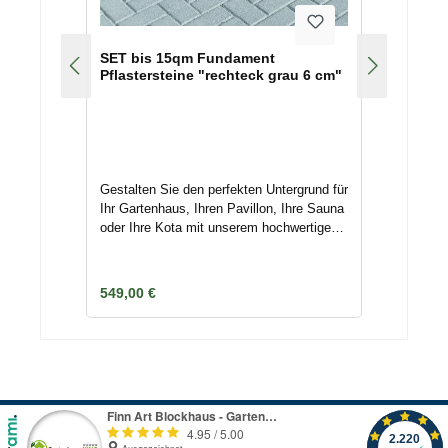
SET bis 15qm Fundament
Pflastersteine "rechteck grau 6 cm"
Gestalten Sie den perfekten Untergrund für
Ihr Gartenhaus, Ihren Pavillon, Ihre Sauna
oder Ihre Kota mit unserem hochwertigen
Artikelset Pflastersteine. Dieses Set ist
speziell für Flächen bis zu 15 qm
konzipiert und bietet Ihnen alles, was Sie
Regulärer Preis:
549,00 €
für eine stabile und ansprechende
Fundamentierung
benötigen.Produktdetails:Rechteckpflaster
steine: 17 Lagen Rechteckpflaster grau
6cm Stärke mit je 0,96qm Gesamt
16,32qmGröße: 6 cmFarbe: GrauDiese
robusten und langlebigen Pflastersteine
sind ideal geeignet, um eine solide Basis