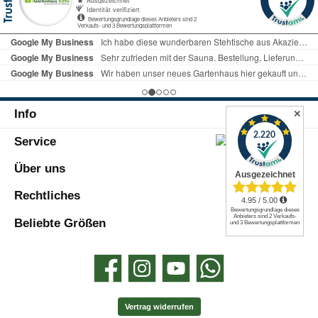
für Ihre Gartenstrukturen zu schaffen. Ihr
elegantes Design fügt sich harmonisch in
jede Gartenlandschaft ein und sorgt für
eine stilvolle Optik.Rasenkantensteine: 17
x Rasenbord grau 5x25x100 cmMaße: 5 x
25 x 100 cmIn ausreichender Menge
enthalten, ermöglichen diese
Rasenkantensteine eine präzise
Info
Abgrenzung zwischen Rasenflächen und
✕
gepflasterten Bereichen. Sie sorgen nicht
Service
nur für eine klare Struktur, sondern
verhindern auch das Überwuchern von
Gras in Ihre Pflasterung.Lieferung:Das
Über uns
Material wird direkt ab Werk mit einer
Spedition frei Bordsteinkante geliefert. So
Rechtliches
erhalten Sie Ihre Bestellung bequem nach
Hause geliefert. Muss mit 40t LKW
Beliebte Größen
befahrbar sein.Wichtiger Hinweis:Bitte
beachten Sie, dass dieses Artikelset keine
Materialien wie Beton oder Kies/Sand
Facebook
Instagram
YouTube
WhatsApp
beinhaltet. Es handelt sich um ein
komplettes Set zur Gestaltung eines
Fundaments für Flächen bis zu 15 qm.
Vertrag widerrufen
Eine Gutschrift nicht benötigter Materialien