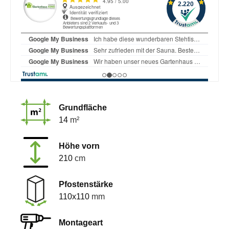
Grundfläche
14
m²
Höhe vorn
210
cm
Pfostenstärke
110x110
mm
Montageart