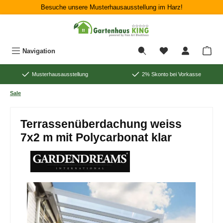
Besuche unsere Musterhausausstellung im Harz!
Zum Hauptinhalt springen
War
Navigation
Musterhausausstellung
2% Skonto bei Vorkasse
Sale
Terrassenüberdachung weiss
7x2 m mit Polycarbonat klar
Bildergalerie überspringen