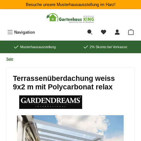
Besuche unsere Musterhausausstellung im Harz!
Zum Hauptinhalt springen
War
Navigation
Musterhausausstellung
2% Skonto bei Vorkasse
Sale
Terrassenüberdachung weiss
9x2 m mit Polycarbonat relax
Bildergalerie überspringen