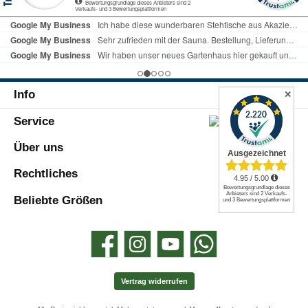
elegantes Design fügt sich harmonisch in
jede Gartenlandschaft ein und sorgt für
eine stilvolle Optik.Rasenkantensteine: 20
x Rasenbord grau 5x25x100 cmMaße: 5 x
25 x 100 cmIn ausreichender Menge
enthalten, ermöglichen diese
Rasenkantensteine eine präzise
Info
Abgrenzung zwischen Rasenflächen und
✕
gepflasterten Bereichen. Sie sorgen nicht
Service
nur für eine klare Struktur, sondern
verhindern auch das Überwuchern von
Gras in Ihre Pflasterung.Lieferung:Das
Über uns
Material wird direkt ab Werk mit einer
Spedition frei Bordsteinkante geliefert. So
Rechtliches
erhalten Sie Ihre Bestellung bequem nach
Hause geliefert. Muss mit 40t LKW
Beliebte Größen
befahrbar sein.Wichtiger Hinweis:Bitte
beachten Sie, dass dieses Artikelset keine
Materialien wie Beton oder Kies/Sand
Facebook
Instagram
YouTube
WhatsApp
beinhaltet. Es handelt sich um ein
komplettes Set zur Gestaltung eines
Fundaments für Flächen bis zu 20 qm.
Vertrag widerrufen
Eine Gutschrift nicht benötigter Materialien
ist ausgeschlossen, da die Menge speziell