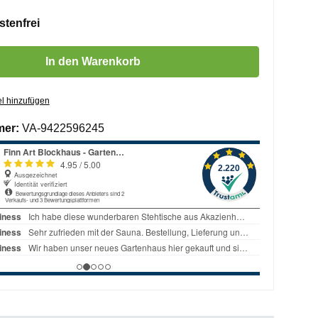
tenfrei
 Gib den gewünschten Wert ein oder benutze die Schaltflächen um die 
In den Warenkorb
l hinzufügen
mer:
VA-9422596245