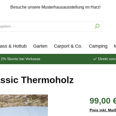
Besuche unsere Musterhausausstellung im Harz!
ass & Hottub
Garten
Carport & Co.
Camping
2% Skonto bei Vorkasse
Direkt vom
assic Thermoholz
99,00 
Preis inkl. MwS