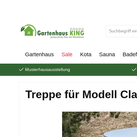
um Hauptinhalt springen
Zur Suche springen
Gartenhaus
Sale
Kota
Sauna
Badef
Musterhausausstellung
Treppe für Modell Cl
Bildergalerie überspringen