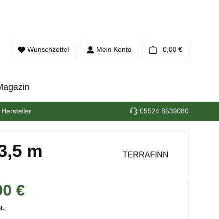
Warenkorb e
Wunschzettel
Mein Konto
0,00 €
Magazin
 Hersteller
05524 8539080
3,5 m
TERRAFINN
00 €
t.