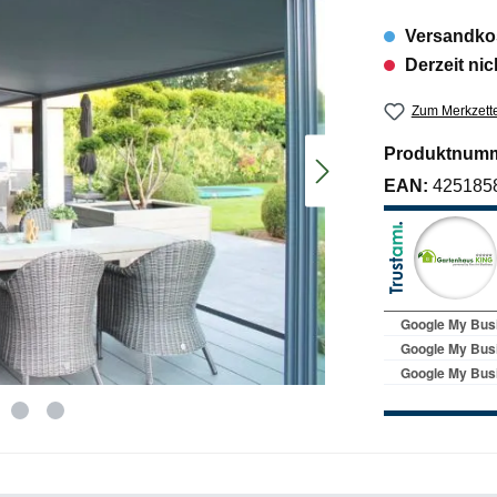
Versandkos
Derzeit nic
Zum Merkzette
Produktnum
EAN:
425185