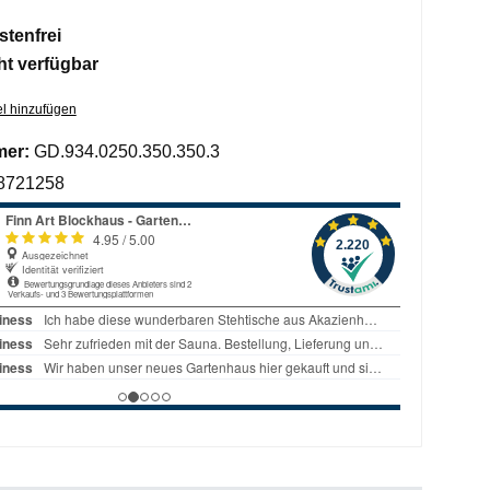
tenfrei
ht verfügbar
l hinzufügen
mer:
GD.934.0250.350.350.3
8721258