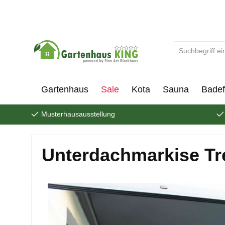
um Hauptinhalt springen
Zur Suche springen
Gartenhaus
Sale
Kota
Sauna
Badef
Musterhausausstellung
Unterdachmarkise Tre
Bildergalerie überspringen