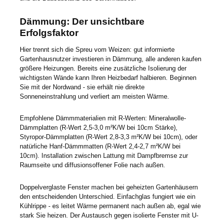
Dämmung: Der unsichtbare
Erfolgsfaktor
Hier trennt sich die Spreu vom Weizen: gut informierte
Gartenhausnutzer investieren in Dämmung, alle anderen kaufen
größere Heizungen. Bereits eine zusätzliche Isolierung der
wichtigsten Wände kann Ihren Heizbedarf halbieren. Beginnen
Sie mit der Nordwand - sie erhält nie direkte
Sonneneinstrahlung und verliert am meisten Wärme.
Empfohlene Dämmmaterialien mit R-Werten: Mineralwolle-
Dämmplatten (R-Wert 2,5-3,0 m²K/W bei 10cm Stärke),
Styropor-Dämmplatten (R-Wert 2,8-3,3 m²K/W bei 10cm), oder
natürliche Hanf-Dämmmatten (R-Wert 2,4-2,7 m²K/W bei
10cm). Installation zwischen Lattung mit Dampfbremse zur
Raumseite und diffusionsoffener Folie nach außen.
Doppelverglaste Fenster machen bei geheizten Gartenhäusern
den entscheidenden Unterschied. Einfachglas fungiert wie ein
Kühlrippe - es leitet Wärme permanent nach außen ab, egal wie
stark Sie heizen. Der Austausch gegen isolierte Fenster mit U-