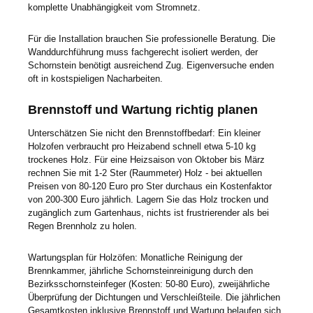
komplette Unabhängigkeit vom Stromnetz.
Für die Installation brauchen Sie professionelle Beratung. Die
Wanddurchführung muss fachgerecht isoliert werden, der
Schornstein benötigt ausreichend Zug. Eigenversuche enden
oft in kostspieligen Nacharbeiten.
Brennstoff und Wartung richtig planen
Unterschätzen Sie nicht den Brennstoffbedarf: Ein kleiner
Holzofen verbraucht pro Heizabend schnell etwa 5-10 kg
trockenes Holz. Für eine Heizsaison von Oktober bis März
rechnen Sie mit 1-2 Ster (Raummeter) Holz - bei aktuellen
Preisen von 80-120 Euro pro Ster durchaus ein Kostenfaktor
von 200-300 Euro jährlich. Lagern Sie das Holz trocken und
zugänglich zum Gartenhaus, nichts ist frustrierender als bei
Regen Brennholz zu holen.
Wartungsplan für Holzöfen: Monatliche Reinigung der
Brennkammer, jährliche Schornsteinreinigung durch den
Bezirksschornsteinfeger (Kosten: 50-80 Euro), zweijährliche
Überprüfung der Dichtungen und Verschleißteile. Die jährlichen
Gesamtkosten inklusive Brennstoff und Wartung belaufen sich