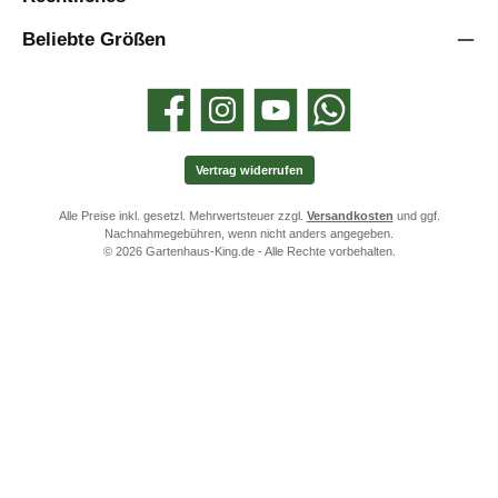
Beliebte Größen
Facebook
Instagram
YouTube
WhatsApp
Vertrag widerrufen
Alle Preise inkl. gesetzl. Mehrwertsteuer zzgl.
Versandkosten
und ggf.
Nachnahmegebühren, wenn nicht anders angegeben.
© 2026 Gartenhaus-King.de - Alle Rechte vorbehalten.