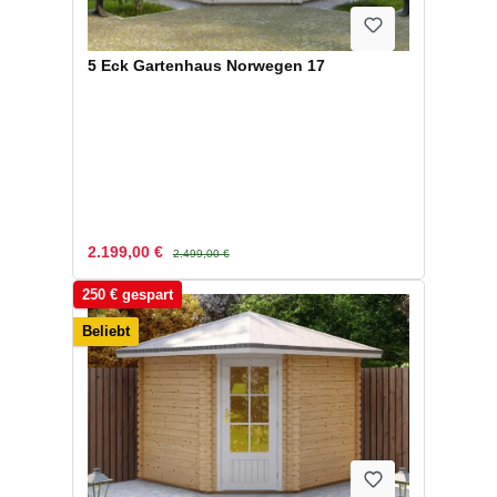
5 Eck Gartenhaus Norwegen 17
Verkaufspreis:
Regulärer Preis:
2.199,00 €
2.499,00 €
250 € gespart
Beliebt