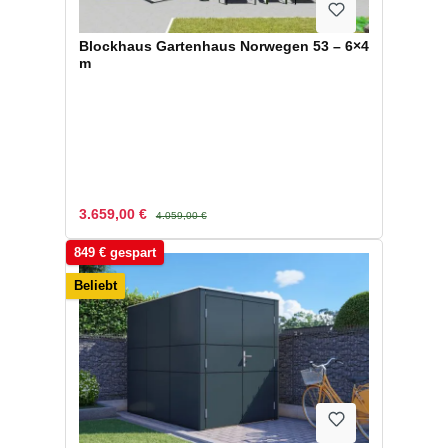
Blockhaus Gartenhaus Norwegen 53 – 6×4
m
Verkaufspreis:
Regulärer Preis:
3.659,00 €
4.059,00 €
849 € gespart
Beliebt