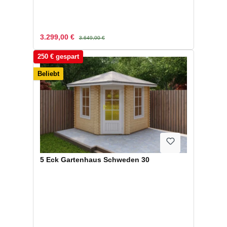
Verkaufspreis:
Regulärer Preis:
3.299,00 €
3.649,00 €
250 € gespart
Beliebt
5 Eck Gartenhaus Schweden 30