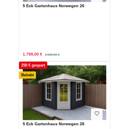
5 Eck Gartenhaus Norwegen 26
Verkaufspreis:
Regulärer Preis:
1.799,00 €
2.049,00 €
250 € gespart
Beliebt
5 Eck Gartenhaus Norwegen 28