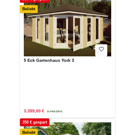
Beliebt
5 Eck Gartenhaus York 3
Verkaufspreis:
Regulärer Preis:
3.399,00 €
3.749,00 €
350 € gespart
Beliebt