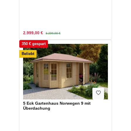
Verkaufspreis:
Regulärer Preis:
2.999,00 €
3.299,00 €
350 € gespart
Beliebt
5 Eck Gartenhaus Norwegen 9 mit
Überdachung