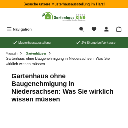
Besuche unsere Musterhausausstellung im Harz!
Zum Hauptinhalt springen
War
Navigation
Musterhausausstellung
2% Skonto bei Vorkasse
Magazin
Gartenhäuser
Gartenhaus ohne Baugenehmigung in Niedersachsen: Was Sie
wirklich wissen müssen
Gartenhaus ohne
Baugenehmigung in
Niedersachsen: Was Sie wirklich
wissen müssen