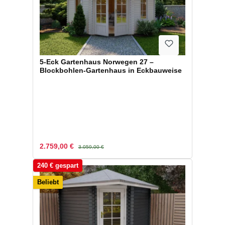
5-Eck Gartenhaus Norwegen 27 –
Blockbohlen-Gartenhaus in Eckbauweise
Verkaufspreis:
Regulärer Preis:
2.759,00 €
3.059,00 €
240 € gespart
Beliebt