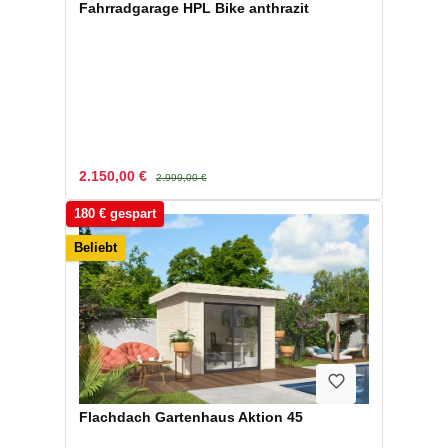
Fahrradgarage HPL Bike anthrazit
Verkaufspreis:
Regulärer Preis:
2.150,00 €
2.999,00 €
180 € gespart
Beliebt
Flachdach Gartenhaus Aktion 45