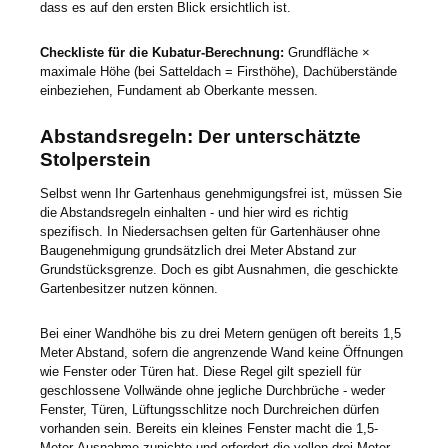
dass es auf den ersten Blick ersichtlich ist.
Checkliste für die Kubatur-Berechnung:
Grundfläche ×
maximale Höhe (bei Satteldach = Firsthöhe), Dachüberstände
einbeziehen, Fundament ab Oberkante messen.
Abstandsregeln: Der unterschätzte
Stolperstein
Selbst wenn Ihr Gartenhaus genehmigungsfrei ist, müssen Sie
die Abstandsregeln einhalten - und hier wird es richtig
spezifisch. In Niedersachsen gelten für Gartenhäuser ohne
Baugenehmigung grundsätzlich drei Meter Abstand zur
Grundstücksgrenze. Doch es gibt Ausnahmen, die geschickte
Gartenbesitzer nutzen können.
Bei einer Wandhöhe bis zu drei Metern genügen oft bereits 1,5
Meter Abstand, sofern die angrenzende Wand keine Öffnungen
wie Fenster oder Türen hat. Diese Regel gilt speziell für
geschlossene Vollwände ohne jegliche Durchbrüche - weder
Fenster, Türen, Lüftungsschlitze noch Durchreichen dürfen
vorhanden sein. Bereits ein kleines Fenster macht die 1,5-
Meter-Ausnahme zunichte und erfordert die vollen drei Meter