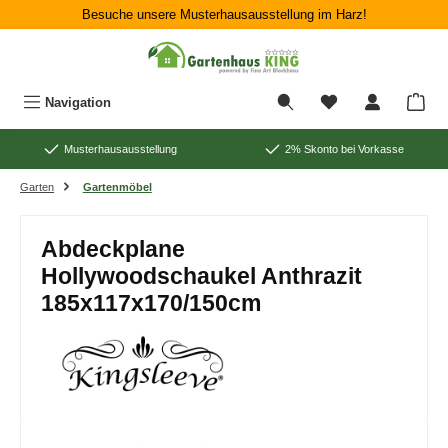
Besuche unsere Musterhausausstellung im Harz!
Zum Hauptinhalt springen
War
Navigation
Musterhausausstellung
2% Skonto bei Vorkasse
Garten
Gartenmöbel
Abdeckplane
Hollywoodschaukel Anthrazit
185x117x170/150cm
Bildergalerie überspringen