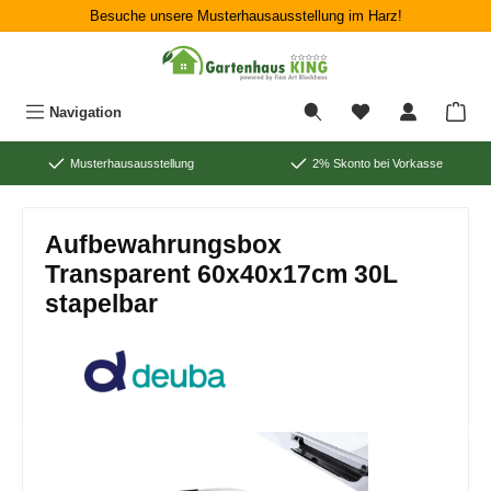
Besuche unsere Musterhausausstellung im Harz!
Zum Hauptinhalt springen
War
Navigation
Musterhausausstellung
2% Skonto bei Vorkasse
Aufbewahrungsbox
Transparent 60x40x17cm 30L
stapelbar
Bildergalerie überspringen