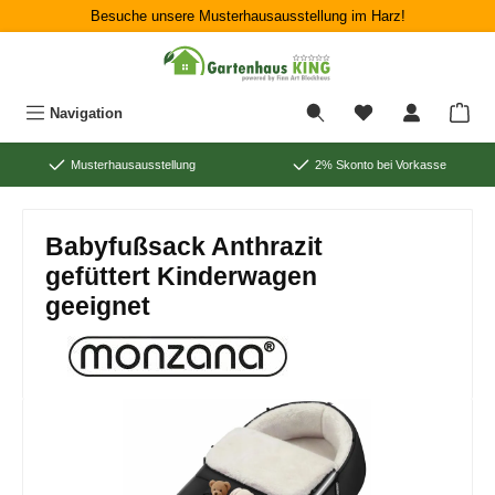
Besuche unsere Musterhausausstellung im Harz!
Zum Hauptinhalt springen
War
Navigation
Musterhausausstellung
2% Skonto bei Vorkasse
Babyfußsack Anthrazit
gefüttert Kinderwagen
geeignet
Bildergalerie überspringen