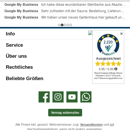
Fußsack optimal und schnell an den
Autositz mit 5-Punkt Sicherheitsgurt
befestigen. Die Unterseite ist gummiert
und verhindert so ein Rutschen des
Fußsacks in der Babyschale oder im
Autositz.Gut gefüttert hält der Babysack
Info
Ihr Baby auch bei kaltem Wetter schön
✕
warm. Er ist außerdem waschbar und
Service
leicht zu reinigen. Produktvorteile:passend
für jeden Kinderwagen, Babyschale und
Autositzwasserabweisendes Materialextra
Über uns
große Tasche auf der Oberseiteviele
Fixierungsschlaufendurch
Rechtliches
Reißverschlüsse komplett zu Öffnen zu
einer großen Liegeflächeverschließbarer
Beliebte Größen
Kopfteilgroßer Fußraumeingearbeiteten
Öffnungen zum sicheren Anbringen an 5-
Punkt Sicherheitsgurtgummierte Anti-
Facebook
Instagram
YouTube
WhatsApp
Rutsch-Unterseitegut gefüttert und
warmwaschbar bei 30°CTechnische
Daten:Maße (LxB): 93 x 56
Vertrag widerrufen
cmAußenmaterial: 100%
PolyesterInnenmaterial: 100%
Alle Preise inkl. gesetzl. Mehrwertsteuer zzgl.
Versandkosten
und ggf.
PolyesterFarbe: SchwarzLieferumfang:1 x
Nachnahmegebühren, wenn nicht anders angegeben.