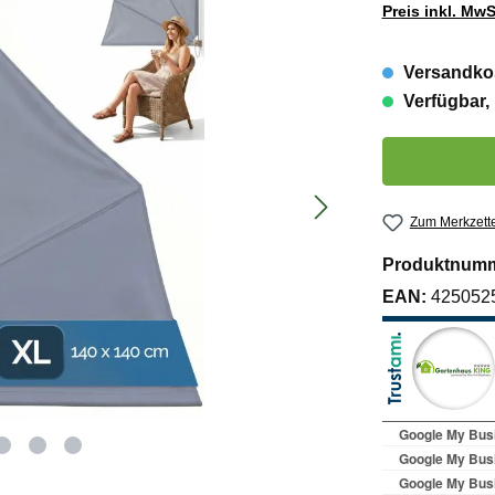
Preis inkl. MwS
Versandkos
Verfügbar, 
Produkt Anzahl:
Zum Merkzette
Produktnum
EAN:
425052