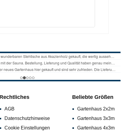
t sowohl UV-lichtbeständig als auch
nd waschbar, so bleibt deine
 bei Nichtbenutzung vor
hnell und einfach an der Wand
g & wetterfestabnehmbarer und waschbarer
al Gestell: pulverbeschichteter
tagematerialBedienungsanleitung
Rechtliches
Beliebte Größen
AGB
Gartenhaus 2x2m
Datenschutzhinweise
Gartenhaus 3x3m
Cookie Einstellungen
Gartenhaus 4x3m