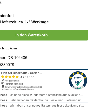
t.
tenfrei
Lieferzeit: ca. 1-3 Werktage
 Gib den gewünschten Wert ein oder benutze die Schaltflächen um die 
In den Warenkorb
l hinzufügen
mer:
DB-104406
5339079