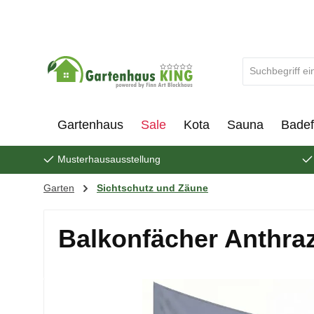
um Hauptinhalt springen
Zur Suche springen
Gartenhaus
Sale
Kota
Sauna
Badef
Musterhausausstellung
Garten
Sichtschutz und Zäune
Balkonfächer Anthra
Bildergalerie überspringen