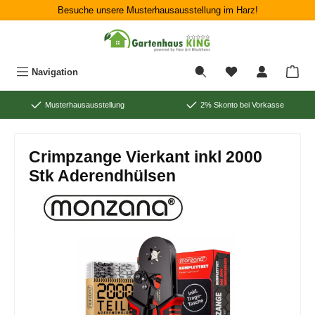
Besuche unsere Musterhausausstellung im Harz!
Zum Hauptinhalt springen
War
Navigation
Musterhausausstellung
2% Skonto bei Vorkasse
Crimpzange Vierkant inkl 2000
Stk Aderendhülsen
Bildergalerie überspringen