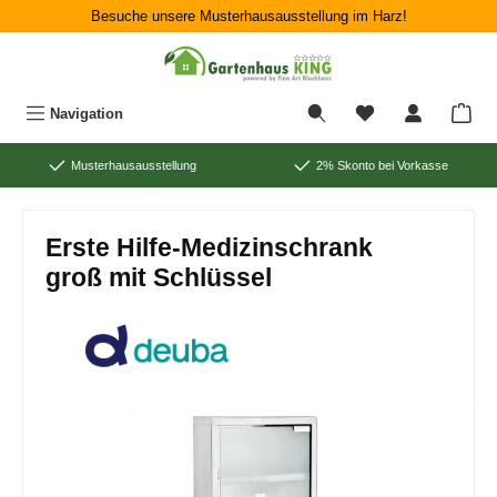
Besuche unsere Musterhausausstellung im Harz!
Zum Hauptinhalt springen
War
Navigation
Musterhausausstellung
2% Skonto bei Vorkasse
Erste Hilfe-Medizinschrank
groß mit Schlüssel
Bildergalerie überspringen