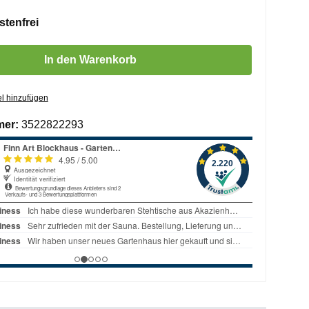
tenfrei
 Gib den gewünschten Wert ein oder benutze die Schaltflächen um die 
In den Warenkorb
l hinzufügen
mer:
3522822293