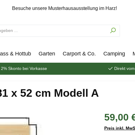
Besuche unsere Musterhausausstellung im Harz!
ass & Hottub
Garten
Carport & Co.
Camping
2% Skonto bei Vorkasse
Direkt vom
81 x 52 cm Modell A
59,00 
Preis inkl. MwS