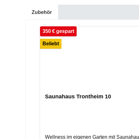
Zubehör
Produktgalerie überspringen
350 € gespart
Beliebt
Saunahaus Trontheim 10
Wellness im eigenen Garten mit Saunahaus