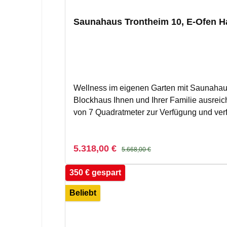
Saunahaus Trontheim 10, E-Ofen H
Wellness im eigenen Garten mit Saunahaus
Blockhaus Ihnen und Ihrer Familie ausrei
von 7 Quadratmeter zur Verfügung und ver
Fenster des Saunahauses ist im Sinne eine
Sie bei Ihrem Saunagang einen Rundumblic
Verkaufspreis:
Regulärer Preis:
5.318,00 €
angebaut werden.Stabile Konstruktion fü
5.668,00 €
18 bzw. 28 mm starken Nut- und Federbret
350 € gespart
Fichtenholz. Das naturbelassene Holz könn
Wir bieten Ihnen zahlreiche Optionen für 
Beliebt
hochwertigen Sauna-Ausstattung.Hinweis: 
und das runde Fenster eine Lage höher ein
Sie gefertigt (keine Lagerware).Bestellte