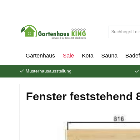
um Hauptinhalt springen
Zur Suche springen
Gartenhaus
Sale
Kota
Sauna
Badef
Musterhausausstellung
Fenster feststehend 
Bildergalerie überspringen