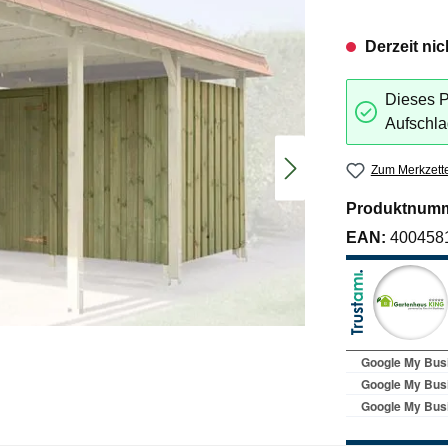
Derzeit nic
Dieses P
Aufschla
Zum Merkzette
Produktnum
EAN:
400458