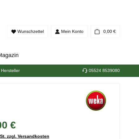
Warenkorb e
Wunschzettel
Mein Konto
0,00 €
Magazin
 Hersteller
05524 8539080
00 €
wSt. zzgl. Versandkosten