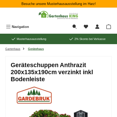
Besuche unsere Musterhausausstellung im Harz!
Zum Hauptinhalt springen
War
Navigation
Musterhausausstellung
2% Skonto bei Vorkasse
Gartenhaus
Gerätehaus
Geräteschuppen Anthrazit
200x135x190cm verzinkt inkl
Bodenleiste
Bildergalerie überspringen