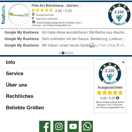
einem Kantenschutz versehen.Mit
cmRaumfläche: ca. 5 m²Raumvolumen:
den zusätzlichen 4 Haken kannst
ca. 9 m³Fundament (LxB): 260 x 195
du bequem ihre Gartengeräte wie
cmFarbe: Grau-MetallicLieferumfang:1 x
Schaufeln, Rechen, Astscheren etc. bis zu
GartenhausMontagematerial2
15 KG aufhängen.Produktvorteile:-
Vorrichtungen mit je 2 Haken bis zu
robustes Metall- inkl. Bodenleiste- 8 m²
15kgLieferhinweis:Die Lieferung besteht
Raumfläche- 15 m³ Rauminhalt-
aus 3 Paketen. Wird zerlegt geliefert.
Kantenschutz an den Ecken des
Metalldaches- 4 Belüftungsöffnungen im
Firstbereich (2x vorne / 2x hinten)-
verzinkter BodenkranzTechnische Daten:-
Info
Metalldach Vierkantprofil- Grundfläche
✕
LxT: 250 cm x 305 cm- Gesamtgröße mit
Service
Dach LxTxH: 260 cm x 315 cm x 180 cm-
Traufhöhe: 160 cm- Firsthöhe: 180 cm-
Dachmaß: LxT: 260 cm x 315 cm- Farbe:
Über uns
grün- Lieferung erfolgt
zerlegtLieferumfang:- 1x Gartenhaus-
Rechtliches
Montagematerial- 2 Vorrichtungen mit je
2 Haken bis zu 15 KGHinweis:- Der
Beliebte Größen
Versand erfolgt in 4 Paketen
Facebook
Instagram
YouTube
WhatsApp