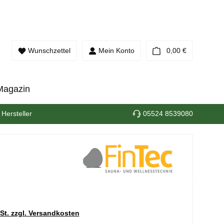
Warenkorb e
Wunschzettel
Mein Konto
0,00 €
Magazin
 Hersteller
05524 8539080
wSt. zzgl. Versandkosten