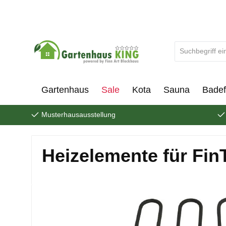
um Hauptinhalt springen
Zur Suche springen
Gartenhaus
Sale
Kota
Sauna
Badef
Musterhausausstellung
Heizelemente für Fi
Bildergalerie überspringen