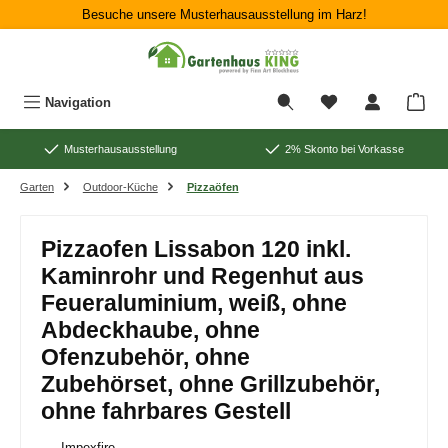
Besuche unsere Musterhausausstellung im Harz!
Zum Hauptinhalt springen
War
Navigation
Musterhausausstellung
2% Skonto bei Vorkasse
Garten
Outdoor-Küche
Pizzaöfen
Pizzaofen Lissabon 120 inkl.
Kaminrohr und Regenhut aus
Feueraluminium, weiß, ohne
Abdeckhaube, ohne
Ofenzubehör, ohne
Zubehörset, ohne Grillzubehör,
ohne fahrbares Gestell
Impexfire