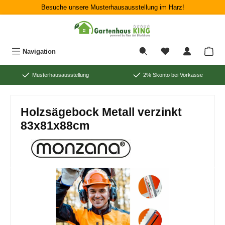
Besuche unsere Musterhausausstellung im Harz!
Zum Hauptinhalt springen
War
Navigation
Musterhausausstellung
2% Skonto bei Vorkasse
Holzsägebock Metall verzinkt
83x81x88cm
Bildergalerie überspringen