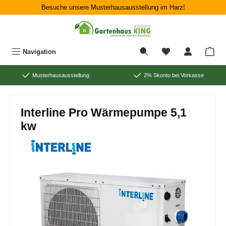
Besuche unsere Musterhausausstellung im Harz!
Zum Hauptinhalt springen
War
Navigation
Musterhausausstellung
2% Skonto bei Vorkasse
Interline Pro Wärmepumpe 5,1
kw
Bildergalerie überspringen